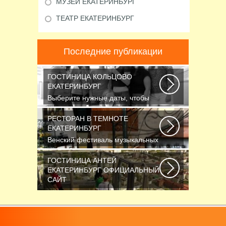
МУЗЕЙ ЕКАТЕРИНБУРГ
ТЕАТР ЕКАТЕРИНБУРГ
Последние публикации
ГОСТИНИЦА КОЛЬЦОВО
ЕКАТЕРИНБУРГ
Выберите нужные даты, чтобы
узнать цену: — Название номера
Мест Гостей...
РЕСТОРАН В ТЕМНОТЕ
ЕКАТЕРИНБУРГ
Венский фестиваль музыкальных
фильмов завершился также, как и
начинался...
ГОСТИНИЦА АНТЕЙ
ЕКАТЕРИНБУРГ ОФИЦИАЛЬНЫЙ
САЙТ
Новосибирск считается третьим
по численности населения
городом России...