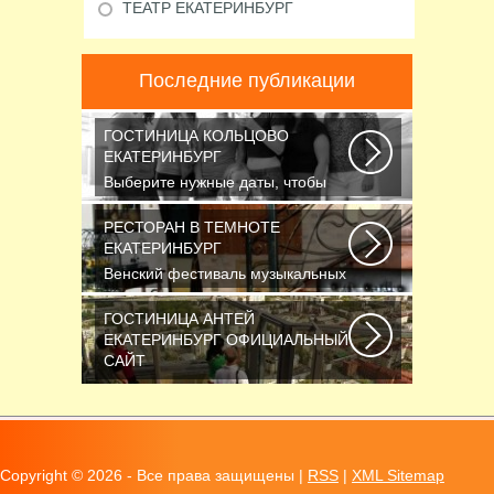
ТЕАТР ЕКАТЕРИНБУРГ
Последние публикации
ГОСТИНИЦА КОЛЬЦОВО
ЕКАТЕРИНБУРГ
Выберите нужные даты, чтобы
узнать цену: — Название номера
Мест Гостей...
РЕСТОРАН В ТЕМНОТЕ
ЕКАТЕРИНБУРГ
Венский фестиваль музыкальных
фильмов завершился также, как и
начинался...
ГОСТИНИЦА АНТЕЙ
ЕКАТЕРИНБУРГ ОФИЦИАЛЬНЫЙ
САЙТ
Новосибирск считается третьим
по численности населения
городом России...
Copyright ©
2026 - Все права защищены |
RSS
|
XML Sitemap