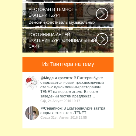
узнать цену: — Название номера
Мест Гостей...
РЕСТОРАН В ТЕМНОТЕ
ЕКАТЕРИНБУРГ
Венский фестиваль музыкальных
фильмов завершился также, как и
начинался...
ГОСТИНИЦА АНТЕЙ
ЕКАТЕРИНБУРГ ОФИЦИАЛЬНЫЙ
САЙТ
Новосибирск считается третьим
по численности населения
Из Твиттера на тему
городом России...
@
Мода и красота
: В Екатеринбурге
открывается новый трехзвездочный
отель с одноименным рестораном
TENET на первом этаже. В новом
заведении гостям предложат…
С�, 24 Август 2016 10:17
@
Серапион
: В Екатеринбурге завтра
открывается отель TENET
Среда 31st, Август 2016 13:55