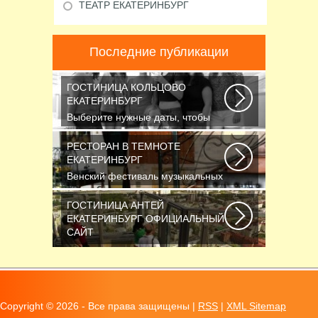
ТЕАТР ЕКАТЕРИНБУРГ
Последние публикации
ГОСТИНИЦА КОЛЬЦОВО
ЕКАТЕРИНБУРГ
Выберите нужные даты, чтобы
узнать цену: — Название номера
Мест Гостей...
РЕСТОРАН В ТЕМНОТЕ
ЕКАТЕРИНБУРГ
Венский фестиваль музыкальных
фильмов завершился также, как и
начинался...
ГОСТИНИЦА АНТЕЙ
ЕКАТЕРИНБУРГ ОФИЦИАЛЬНЫЙ
САЙТ
Новосибирск считается третьим
по численности населения
городом России...
Copyright ©
2026 - Все права защищены |
RSS
|
XML Sitemap