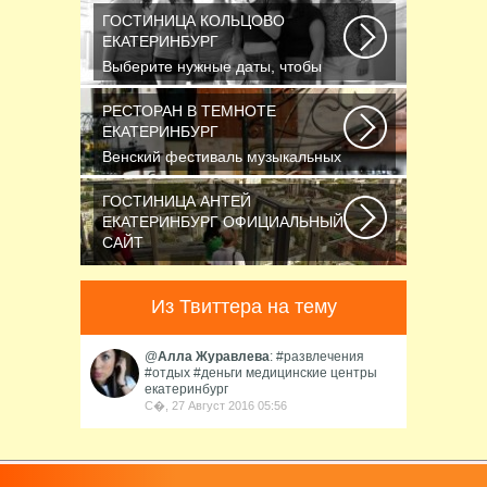
ГОСТИНИЦА КОЛЬЦОВО
ЕКАТЕРИНБУРГ
Выберите нужные даты, чтобы
узнать цену: — Название номера
Мест Гостей...
РЕСТОРАН В ТЕМНОТЕ
ЕКАТЕРИНБУРГ
Венский фестиваль музыкальных
фильмов завершился также, как и
начинался...
ГОСТИНИЦА АНТЕЙ
ЕКАТЕРИНБУРГ ОФИЦИАЛЬНЫЙ
САЙТ
Новосибирск считается третьим
по численности населения
Из Твиттера на тему
городом России...
@
Алла Журавлева
: #развлечения
#отдых #деньги медицинские центры
екатеринбург
С�, 27 Август 2016 05:56