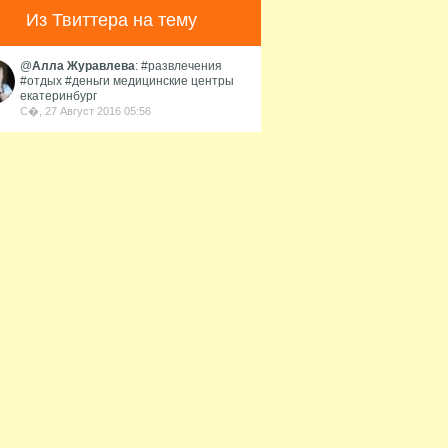
 численности населения
Из Твиттера на тему
родом России...
@
Алла Журавлева
: #развлечения
#отдых #деньги медицинские центры
екатеринбург
С�, 27 Август 2016 05:56