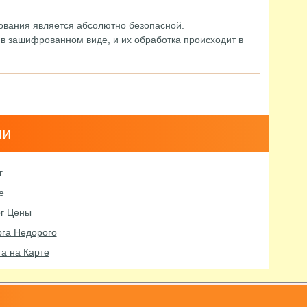
вания является абсолютно безопасной.
в зашифрованном виде, и их обработка происходит в
ии
г
е
рг Цены
рга Недорого
а на Карте