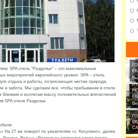
ГО
екс SPA отель "Раздолье" – это максимальные
ЕК
ых мероприятий европейского уровня. SPA – отель
Вы
для отдыха и работы, потрясающая чистая природа,
уз
е и забота. Мы сделаем все, чтобы пребывание в отеле
Ме
РЕ
м близким и коллегам массу положительных впечатлений
ЕК
ив SPA отеля Раздолье.
Ве
фи
на
ГО
ЕК
обиле:
СА
 На 27 км поворот по указателям «с. Косулино», далее
Но
л. Ленина. Вид на «Раздолье» откроется слева после