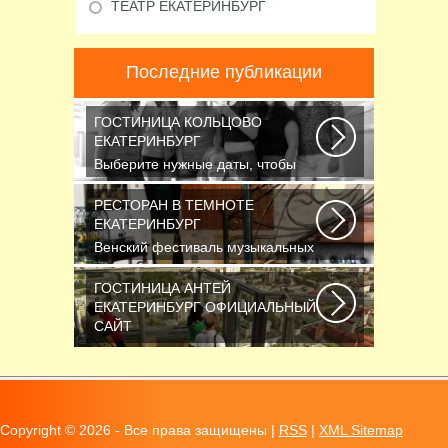
ТЕАТР ЕКАТЕРИНБУРГ
Последние публикации
ГОСТИНИЦА КОЛЬЦОВО
ЕКАТЕРИНБУРГ
Выберите нужные даты, чтобы
узнать цену: — Название номера
Мест Гостей...
РЕСТОРАН В ТЕМНОТЕ
ЕКАТЕРИНБУРГ
Венский фестиваль музыкальных
фильмов завершился также, как и
начинался...
ГОСТИНИЦА АНТЕЙ
ЕКАТЕРИНБУРГ ОФИЦИАЛЬНЫЙ
САЙТ
Новосибирск считается третьим
по численности населения
городом России...
Copyright ©
2026 - Все права защищены |
RSS
|
XML Sitemap