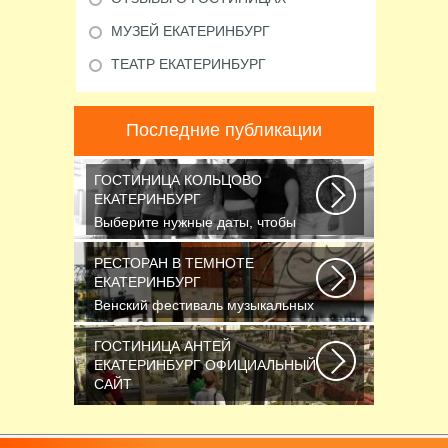
МУЗЕЙ ЕКАТЕРИНБУРГ
ТЕАТР ЕКАТЕРИНБУРГ
Последние публикации
ГОСТИНИЦА КОЛЬЦОВО
ЕКАТЕРИНБУРГ
Выберите нужные даты, чтобы
узнать цену: — Название номера
Мест Гостей...
РЕСТОРАН В ТЕМНОТЕ
ЕКАТЕРИНБУРГ
Венский фестиваль музыкальных
фильмов завершился также, как и
начинался...
ГОСТИНИЦА АНТЕЙ
ЕКАТЕРИНБУРГ ОФИЦИАЛЬНЫЙ
САЙТ
Новосибирск считается третьим
по численности населения
городом России...