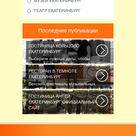
МУЗЕЙ ЕКАТЕРИНБУРГ
ТЕАТР ЕКАТЕРИНБУРГ
Последние публикации
ГОСТИНИЦА КОЛЬЦОВО
ЕКАТЕРИНБУРГ
Выберите нужные даты, чтобы
узнать цену: — Название номера
Мест Гостей...
РЕСТОРАН В ТЕМНОТЕ
ЕКАТЕРИНБУРГ
Венский фестиваль музыкальных
фильмов завершился также, как и
начинался...
ГОСТИНИЦА АНТЕЙ
ЕКАТЕРИНБУРГ ОФИЦИАЛЬНЫЙ
САЙТ
Новосибирск считается третьим
по численности населения
городом России...