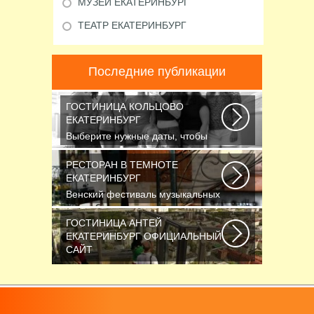
МУЗЕЙ ЕКАТЕРИНБУРГ
ТЕАТР ЕКАТЕРИНБУРГ
Последние публикации
ГОСТИНИЦА КОЛЬЦОВО
ЕКАТЕРИНБУРГ
Выберите нужные даты, чтобы
узнать цену: — Название номера
Мест Гостей...
РЕСТОРАН В ТЕМНОТЕ
ЕКАТЕРИНБУРГ
Венский фестиваль музыкальных
фильмов завершился также, как и
начинался...
ГОСТИНИЦА АНТЕЙ
ЕКАТЕРИНБУРГ ОФИЦИАЛЬНЫЙ
САЙТ
Новосибирск считается третьим
по численности населения
городом России...