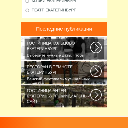
МУЗЕЙ ЕКАТЕРИНБУРГ
ТЕАТР ЕКАТЕРИНБУРГ
Последние публикации
ГОСТИНИЦА КОЛЬЦОВО
ЕКАТЕРИНБУРГ
Выберите нужные даты, чтобы
узнать цену: — Название номера
Мест Гостей...
РЕСТОРАН В ТЕМНОТЕ
ЕКАТЕРИНБУРГ
Венский фестиваль музыкальных
фильмов завершился также, как и
начинался...
ГОСТИНИЦА АНТЕЙ
ЕКАТЕРИНБУРГ ОФИЦИАЛЬНЫЙ
САЙТ
Новосибирск считается третьим
по численности населения
городом России...